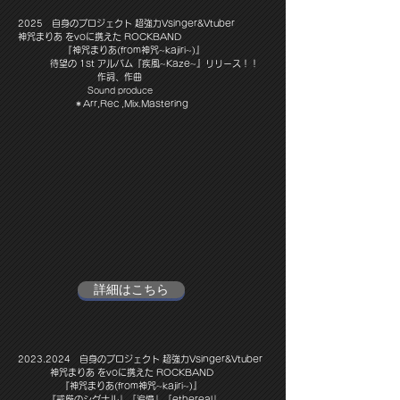
​2025 自身のプロジェクト 超強力Vsinger&Vtuber
神咒まりあ をvoに携えた ROCKBAND
『神咒まりあ(from神咒~kajiri~)』
​ 待望の 1st アルバム『疾風~Kaze~』
リリース！！
作詞、作曲
Sound produce
＊Arr,Rec ,Mix.Mastering
​
詳細はこちら
​2023.2024 自身のプロジェクト 超強力Vsinger&Vtuber
神咒まりあ をvoに携えた ROCKBAND
『神咒まりあ(from神咒~kajiri~)』
​ 『戒厳のシグナル」「追憶」「ethereal」