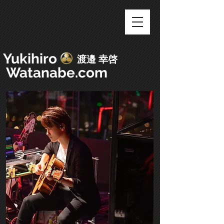
Yukihiro
​渡邉 幸啓
​ Watanabe.com