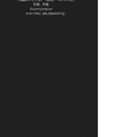
作詞、作曲
Sound produce
＊Arr,Rec ,Mix.Mastering
​