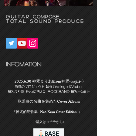
​Guitar
compose
TOtal sound produce
​INFOMATION
2025.6.30
神咒まりあ(from神咒~kajiri~)
自身のプロジェクト 超強力Vsinger&Vtuber
神咒まりあ をvoに携えた ROCKBAND 神咒~Kajiri~
歌謡曲の名曲を集めたCover Album
『神咒的艶歌集 -Neo Kayo Cover Edition-』
ご購入はコチラから↓